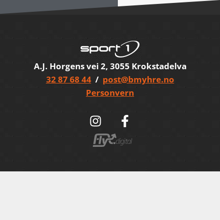
A.J. Horgens vei 2, 3055 Krokstadelva
32 87 68 44
/
post@bmyhre.no
Personvern