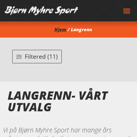
Hjem
/ Langrenn
Filtered (11)
LANGRENN- VÅRT
UTVALG
Vi på Bjørn Myhre Sport har mange års