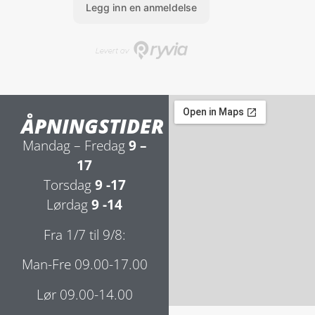
ÅPNINGSTIDER
Mandag – Fredag
9 –
17
Torsdag
9 -17
Lørdag
9 -14
Fra 1/7 til 9/8:
Man-Fre 09.00-17.00
Lør 09.00-14.00