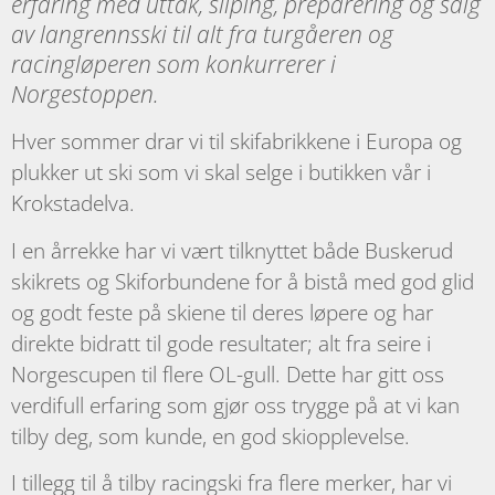
erfaring med uttak, sliping, preparering og salg
av langrennsski til alt fra turgåeren og
racingløperen som konkurrerer i
Norgestoppen.
Hver sommer drar vi til skifabrikkene i Europa og
plukker ut ski som vi skal selge i butikken vår i
Krokstadelva.
I en årrekke har vi vært tilknyttet både Buskerud
skikrets og Skiforbundene for å bistå med god glid
og godt feste på skiene til deres løpere og har
direkte bidratt til gode resultater; alt fra seire i
Norgescupen til flere OL-gull. Dette har gitt oss
verdifull erfaring som gjør oss trygge på at vi kan
tilby deg, som kunde, en god skiopplevelse.
I tillegg til å tilby racingski fra flere merker, har vi