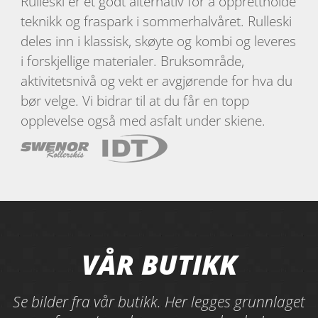
Rulleski er et godt alternativ for å opprettholde
teknikk og fraspark i sommerhalvåret. Rulleski
deles inn i klassisk, skøyte og kombi og leveres
i forskjellige materialer. Bruksområde,
aktivitetsnivå og vekt er avgjørende for hva du
bør velge. Vi bidrar til at du får en topp
opplevelse også med asfalt under skiene.
VÅR BUTIKK
Se bilder fra vår butikk. Her legges grunnlaget