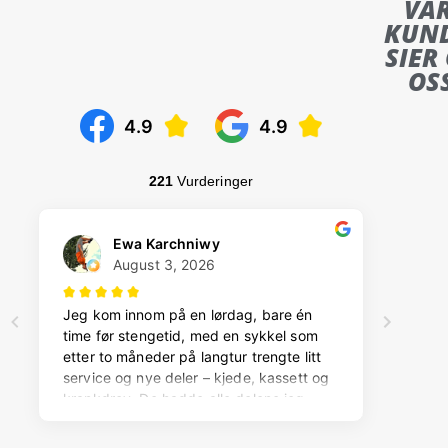
VÅ
KUN
SIER
OS