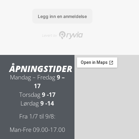
ÅPNINGSTIDER
Mandag – Fredag
9 –
17
Torsdag
9 -17
Lørdag
9 -14
Fra 1/7 til 9/8:
Man-Fre 09.00-17.00