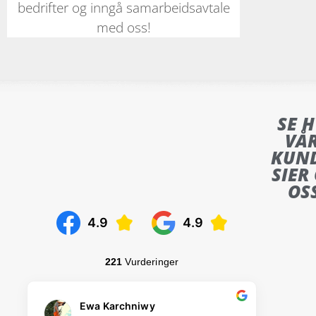
bedrifter og inngå samarbeidsavtale
med oss!
SE 
VÅ
KUN
SIER
OS