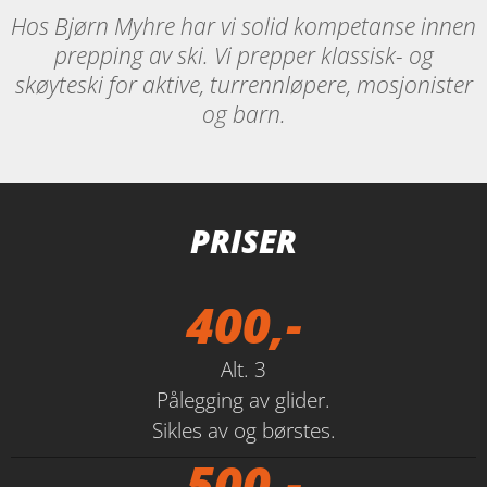
Hos Bjørn Myhre har vi solid kompetanse innen
prepping av ski. Vi prepper klassisk- og
skøyteski for aktive, turrennløpere, mosjonister
og barn.
PRISER
400,-
Alt. 3
Pålegging av glider.
Sikles av og børstes.
500,-