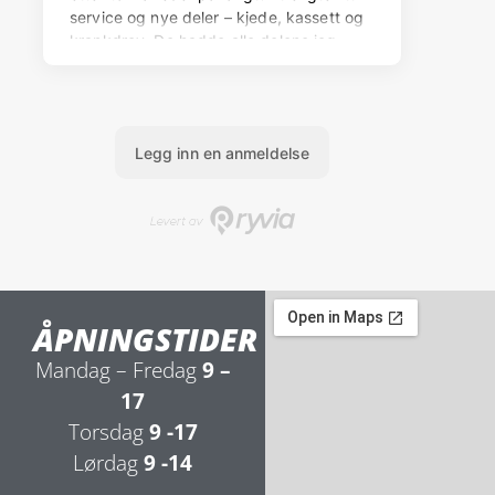
ÅPNINGSTIDER
Mandag – Fredag
9 –
17
Torsdag
9 -17
Lørdag
9 -14