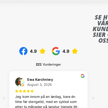
SE 
VÅ
KUN
SIER
OS