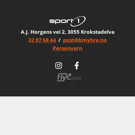
A.J. Horgens vei 2, 3055 Krokstadelva
32 87 68 44
/
post@bmyhre.no
Personvern