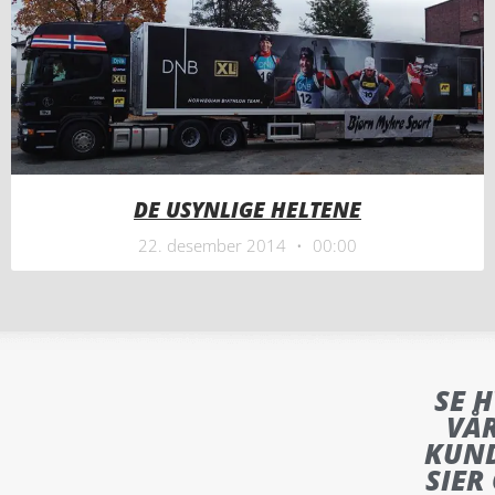
DE USYNLIGE HELTENE
22. desember 2014
00:00
SE 
VÅ
KUN
SIER