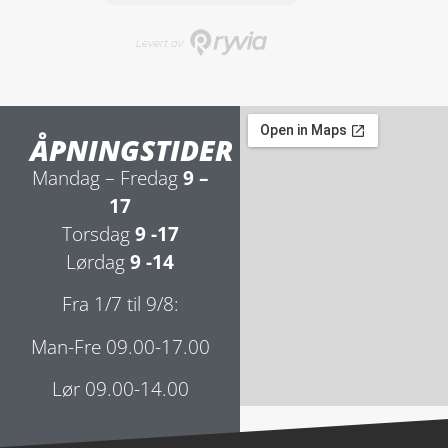
ÅPNINGSTIDER
Mandag – Fredag
9 –
17
Torsdag
9 -17
Lørdag
9 -14
Fra 1/7 til 9/8:
Man-Fre 09.00-17.00
Lør 09.00-14.00