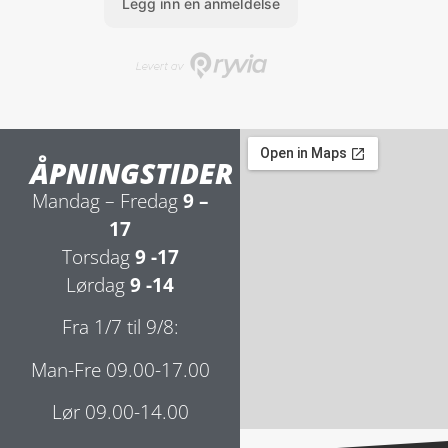
ÅPNINGSTIDER
Mandag – Fredag
9 –
17
Torsdag
9 -17
Lørdag
9 -14
Fra 1/7 til 9/8:
Man-Fre 09.00-17.00
Lør 09.00-14.00