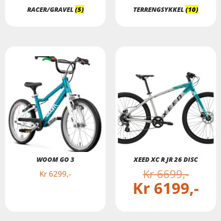
RACER/GRAVEL
(5)
TERRENGSYKKEL
(10)
WOOM GO 3
XEED XC R JR 26 DISC
Kr
6699
Kr
6299
Kr
6199