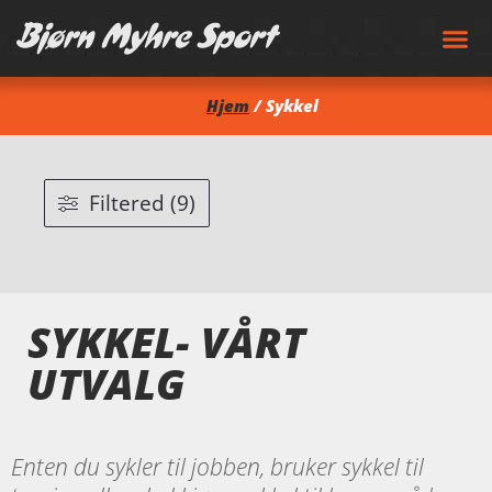
Hjem
/ Sykkel
Filtered (9)
SYKKEL- VÅRT
UTVALG
Enten du sykler til jobben, bruker sykkel til