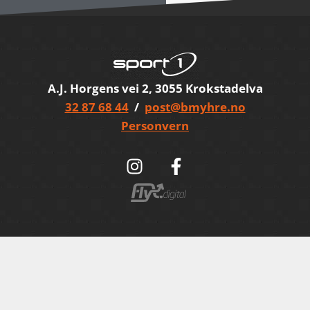
A.J. Horgens vei 2, 3055 Krokstadelva
32 87 68 44
/
post@bmyhre.no
Personvern