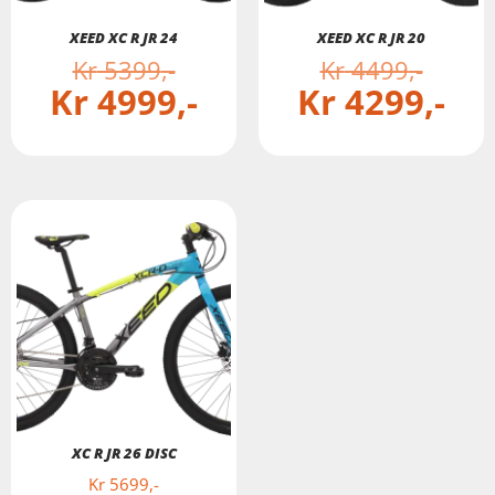
XEED XC R JR 24
XEED XC R JR 20
Kr
5399
Kr
4499
Kr
4999
Kr
4299
XC R JR 26 DISC
Kr
5699