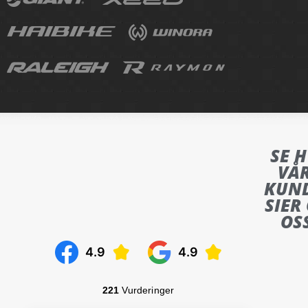
SE 
VÅ
KUN
SIER
OS