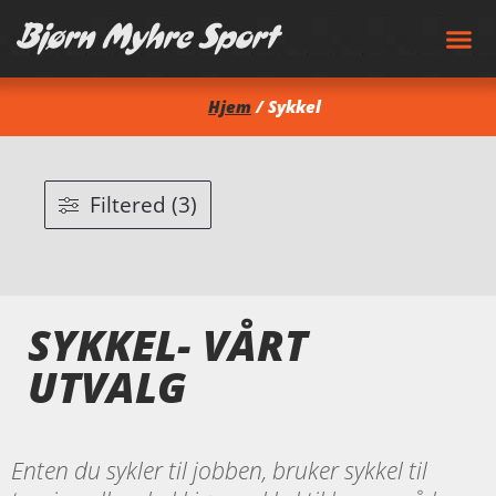
Hjem
/ Sykkel
Filtered (3)
SYKKEL- VÅRT
UTVALG
Enten du sykler til jobben, bruker sykkel til