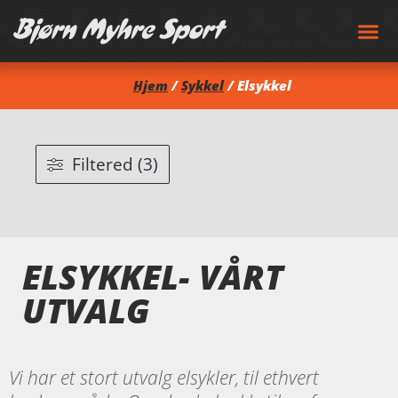
Hjem
/
Sykkel
/ Elsykkel
Filtered (3)
ELSYKKEL- VÅRT
UTVALG
Vi har et stort utvalg elsykler, til ethvert