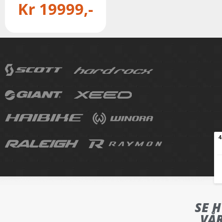
Kr
19999
SE 
VÅ