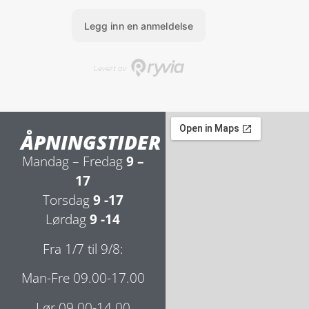
ÅPNINGSTIDER
Mandag – Fredag
9 –
17
Torsdag
9 -17
Lørdag
9 -14
Fra 1/7 til 9/8:
Man-Fre 09.00-17.00
Lør 09.00-14.00