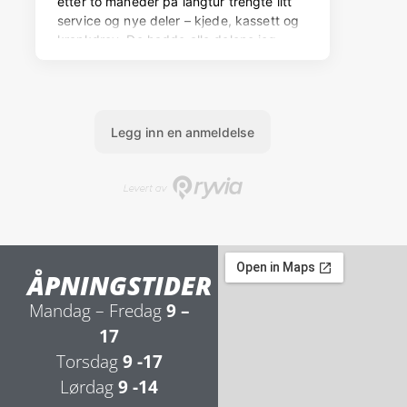
ÅPNINGSTIDER
Mandag – Fredag
9 –
17
Torsdag
9 -17
Lørdag
9 -14