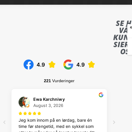
SE 
VÅ
KUN
SIER
OS