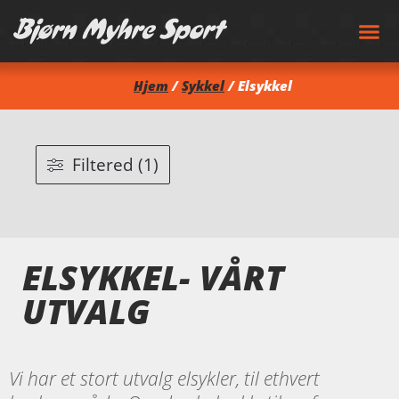
Hjem
/
Sykkel
/ Elsykkel
Filtered (1)
ELSYKKEL- VÅRT
UTVALG
Vi har et stort utvalg elsykler, til ethvert