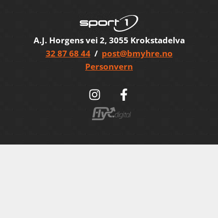
A.J. Horgens vei 2, 3055 Krokstadelva
32 87 68 44
/
post@bmyhre.no
Personvern