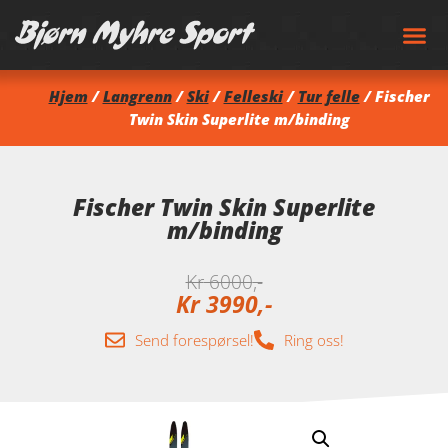
Hjem
/
Langrenn
/
Ski
/
Felleski
/
Tur felle
/ Fischer
Twin Skin Superlite m/binding
Fischer Twin Skin Superlite
m/binding
Kr
6000
Kr
3990
Send forespørsel!
Ring oss!