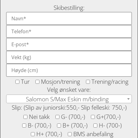
Skibestilling:
Tur
Mosjon/trening
Trening/racing
Velg ønsket vare:
Salomon S/Max Eskin m/binding
Slip: (Slip av juniorski:550,- Slip felleski: 750,-)
Nei takk
G- (700,-)
G+(700,-)
B- (700,-)
B+ (700,-)
H- (700-)
H+ (700,-)
BMS anbefaling