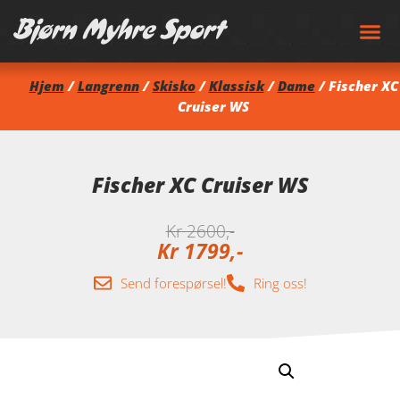
Hjem
/
Langrenn
/
Skisko
/
Klassisk
/
Dame
/ Fischer XC
Cruiser WS
Fischer XC Cruiser WS
Kr
2600
Kr
1799
Send forespørsel!
Ring oss!