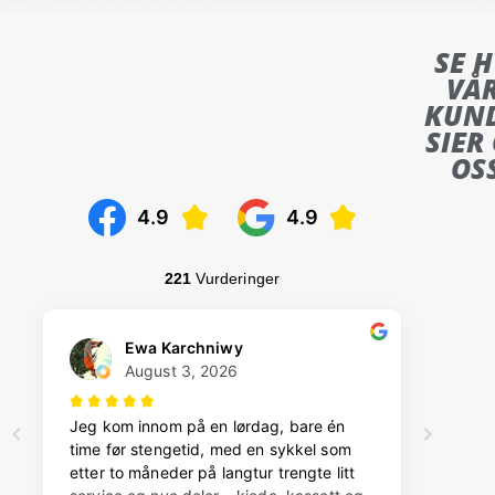
SE 
VÅ
KUN
SIER
OS