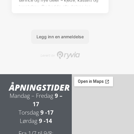
ÅPNINGSTIDER
Mandag – Fredag
9 –
17
Torsdag
9 -17
Lørdag
9 -14
Fra 1/7 til 9/8: