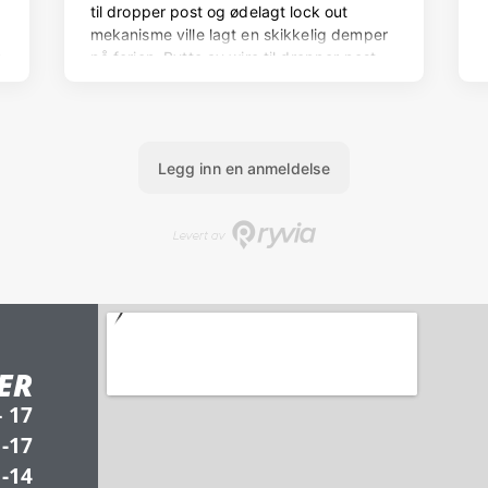
ER
– 17
 -17
 -14