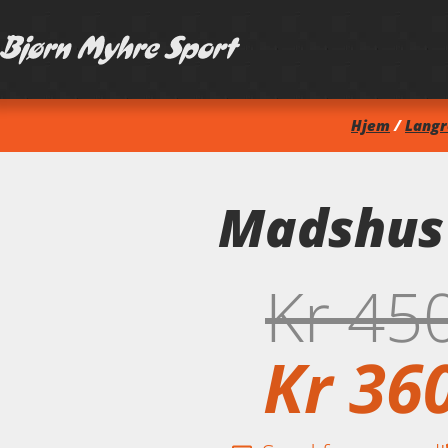
Hjem
/
Lang
Madshus 
Kr
45
Kr
36