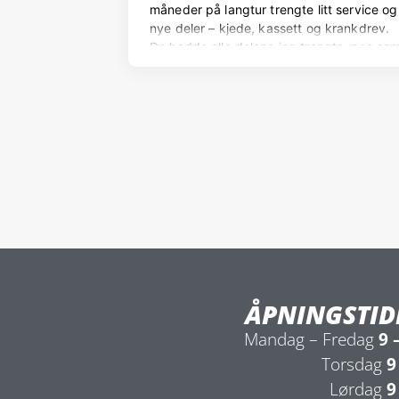
ÅPNINGSTID
Mandag – Fredag
9 
Torsdag
9
Lørdag
9