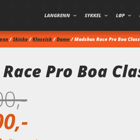
LANGRENN
SYKKEL
LØP
renn
/
Skisko
/
Klassisk
/
Dame
/ Madshus Race Pro Boa Class
Race Pro Boa Cla
00
00