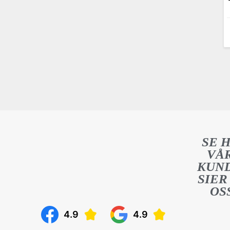
SE 
VÅ
KUN
SIER
OS