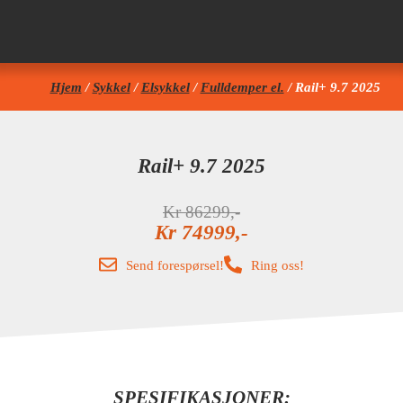
Hjem
/
Sykkel
/
Elsykkel
/
Fulldemper el.
/ Rail+ 9.7 2025
Rail+ 9.7 2025
Kr
86299
Kr
74999
Send forespørsel!
Ring oss!
SPESIFIKASJONER: