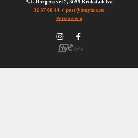
A.J. Horgens vei 2, 3055 Krokstadelva
32 87 68 44
/
post@bmyhre.no
Personvern