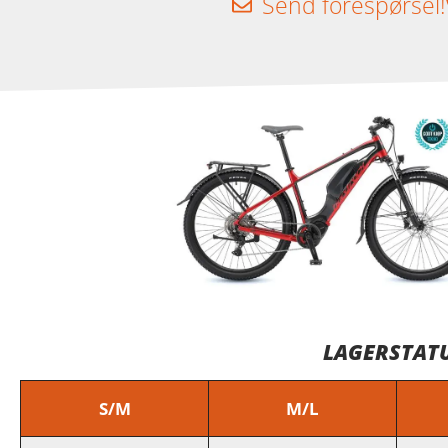
Send forespørsel!
LAGERSTATU
S/M
M/L