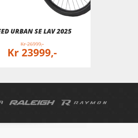
ED URBAN SE LAV 2025
Kr
26999
Kr
23999