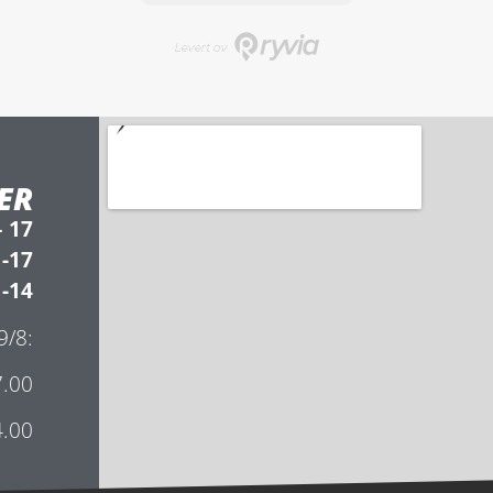
ER
– 17
 -17
 -14
 9/8:
7.00
4.00