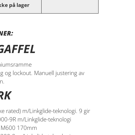
kke på lager
NER:
GAFFEL
iniumsramme
og lockout. Manuell justering av
n.
RK
 rated) m/Linkglide-teknologi. 9 gir
00-9R m/Linkglide-teknologi
-EM600 170mm