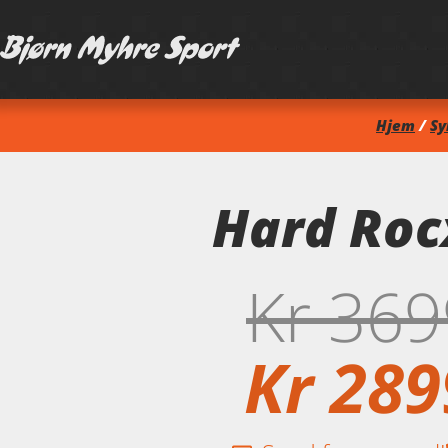
Hjem
/
Sy
Hard Roc
Kr
369
Kr
289