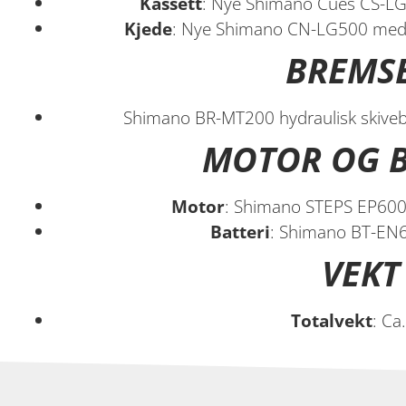
Kassett
: Nye Shimano Cues CS-LG3
Kjede
: Nye Shimano CN-LG500 med L
BREMS
Shimano BR-MT200 hydraulisk skiv
MOTOR OG B
Motor
: Shimano STEPS EP60
Batteri
: Shimano BT-EN
VEKT
Totalvekt
: Ca