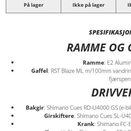
På lager
Ikke på lager
I
SPESIFIKASJO
RAMME OG 
Ramme
: E2 Alum
Gaffel
: RST Blaze ML m/100mm vandring 
fjærspen
DRIVVE
Bakgir
: Shimano Cues RD-U4000 GS (e-bike
Girskiftere
: Shimano Cues SL-U40
Krank
: Shimano FC