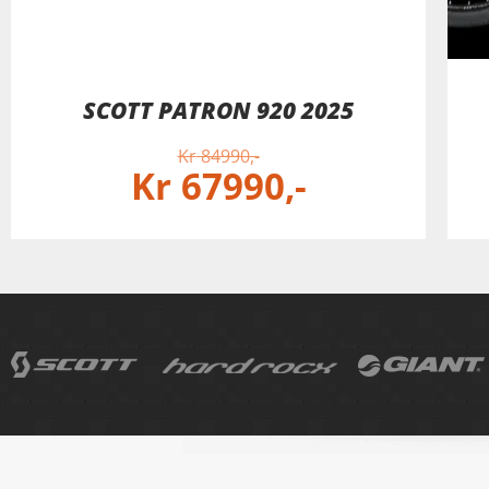
SCOTT PATRON 920 2025
Kr
84990
Kr
67990