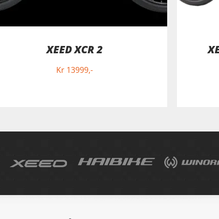
XEED XCR 2
XE
Kr
13999