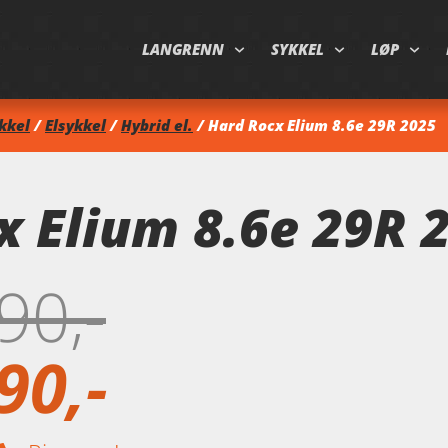
LANGRENN
SYKKEL
LØP
kkel
/
Elsykkel
/
Hybrid el.
/ Hard Rocx Elium 8.6e 29R 2025
x Elium 8.6e 29R 
90
90