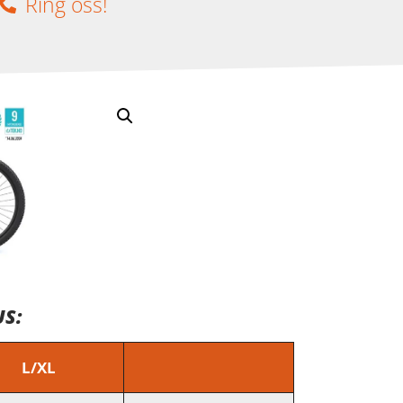
Ring oss!
S:
L/XL