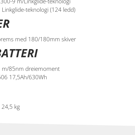
00-9 m/Linkglide-teknologi
inkglide-teknologi (124 ledd)
ER
ebrems med 180/180mm skiver
ATTERI
0 m/85nm dreiemoment
606 17,5Ah/630Wh
. 24,5 kg