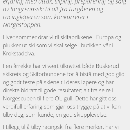
erfaring med uttak, sliping, preparering og salg
av langrennsski til alt fra turgåeren og
racingløperen som konkurrerer i
Norgestoppen.
Hver sommer drar vi til skifabrikkene i Europa og
plukker ut ski som vi skal selge i butikken vår i
Krokstadelva.
I en årrekke har vi vært tilknyttet både Buskerud
skikrets og Skiforbundene for å bistå med god glid
og godt feste på skiene til deres løpere og har
direkte bidratt til gode resultater; alt fra seire i
Norgescupen til flere OL-gull. Dette har gitt oss
verdifull erfaring som gjør oss trygge på at vi kan
tilby deg, som kunde, en god skiopplevelse.
I tillegg til å tilby racingski fra flere merker, har vi