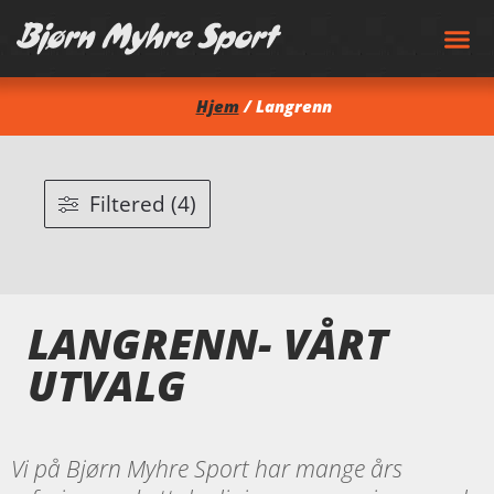
Hjem
/ Langrenn
Filtered (4)
LANGRENN- VÅRT
UTVALG
Vi på Bjørn Myhre Sport har mange års