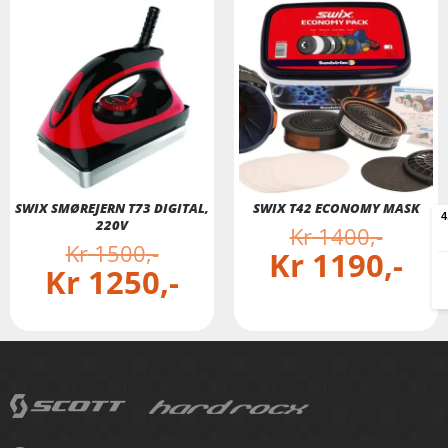
SWIX SMØREJERN T73 DIGITAL,
SWIX T42 ECONOMY MASK
220V
Kr
1400
Kr
1500
Kr
1190
Kr
1250