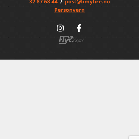
32 87 68 44
/
post@bmyhre.no
Personvern