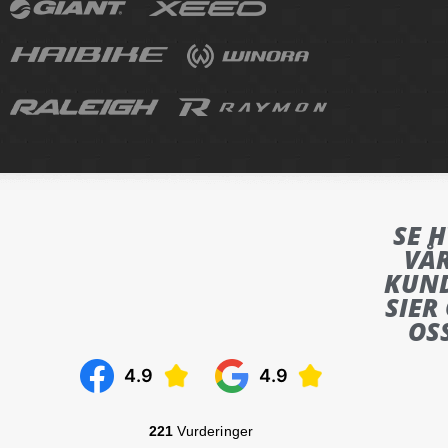
SE 
VÅ
KUN
SIER
OS