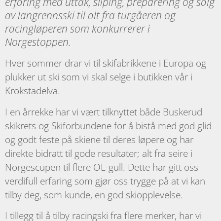
erfaring med uttak, sliping, preparering og salg
av langrennsski til alt fra turgåeren og
racingløperen som konkurrerer i
Norgestoppen.
Hver sommer drar vi til skifabrikkene i Europa og
plukker ut ski som vi skal selge i butikken vår i
Krokstadelva.
I en årrekke har vi vært tilknyttet både Buskerud
skikrets og Skiforbundene for å bistå med god glid
og godt feste på skiene til deres løpere og har
direkte bidratt til gode resultater; alt fra seire i
Norgescupen til flere OL-gull. Dette har gitt oss
verdifull erfaring som gjør oss trygge på at vi kan
tilby deg, som kunde, en god skiopplevelse.
I tillegg til å tilby racingski fra flere merker, har vi