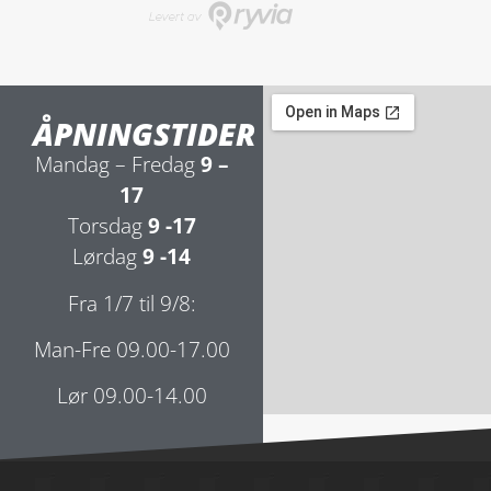
ÅPNINGSTIDER
Mandag – Fredag
9 –
17
Torsdag
9 -17
Lørdag
9 -14
Fra 1/7 til 9/8:
Man-Fre 09.00-17.00
Lør 09.00-14.00