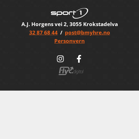
A.J. Horgens vei 2, 3055 Krokstadelva
32 87 68 44
/
post@bmyhre.no
Personvern