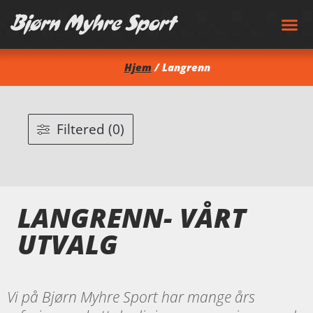
Hjem
/ Langrenn
Filtered (0)
LANGRENN- VÅRT
UTVALG
Vi på Bjørn Myhre Sport har mange års