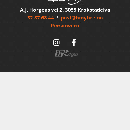
A.J. Horgens vei 2, 3055 Krokstadelva
32 87 68 44
/
post@bmyhre.no
Personvern