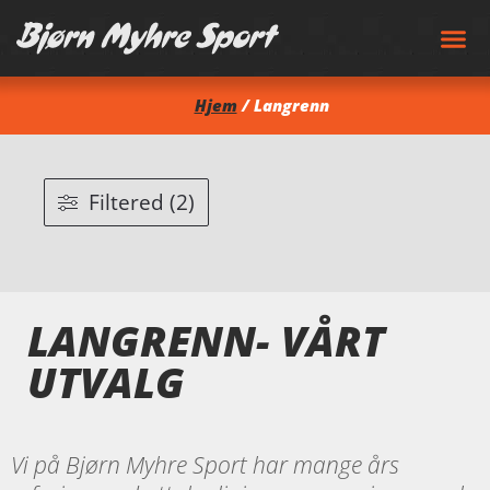
Hjem
/ Langrenn
Filtered (2)
LANGRENN- VÅRT
UTVALG
Vi på Bjørn Myhre Sport har mange års