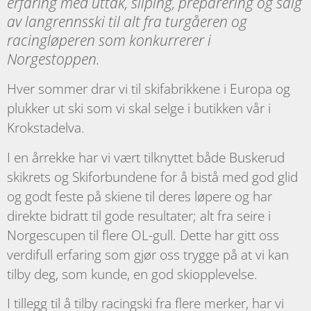
erfaring med uttak, sliping, preparering og salg
av langrennsski til alt fra turgåeren og
racingløperen som konkurrerer i
Norgestoppen.
Hver sommer drar vi til skifabrikkene i Europa og
plukker ut ski som vi skal selge i butikken vår i
Krokstadelva.
I en årrekke har vi vært tilknyttet både Buskerud
skikrets og Skiforbundene for å bistå med god glid
og godt feste på skiene til deres løpere og har
direkte bidratt til gode resultater; alt fra seire i
Norgescupen til flere OL-gull. Dette har gitt oss
verdifull erfaring som gjør oss trygge på at vi kan
tilby deg, som kunde, en god skiopplevelse.
I tillegg til å tilby racingski fra flere merker, har vi