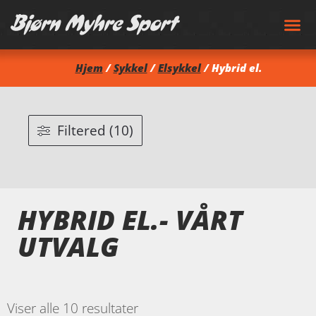
Hjem
/
Sykkel
/
Elsykkel
/ Hybrid el.
Filtered (10)
HYBRID EL.- VÅRT
UTVALG
Viser alle 10 resultater