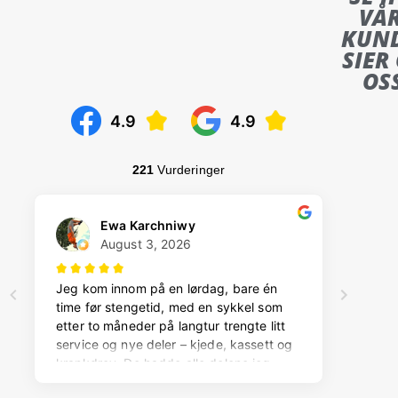
VÅ
KUN
SIER
OS