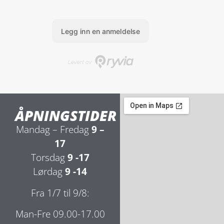
ÅPNINGSTIDER
Mandag – Fredag
9 –
17
Torsdag
9 -17
Lørdag
9 -14
Fra 1/7 til 9/8:
Man-Fre 09.00-17.00