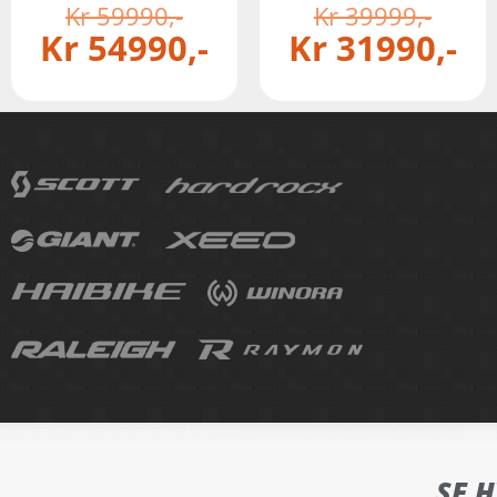
Kr
59990
Kr
39999
Kr
54990
Kr
31990
SE 