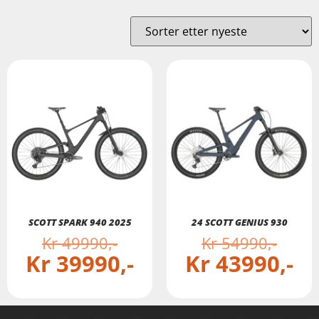
SCOTT SPARK 940 2025
24 SCOTT GENIUS 930
Kr
49990
Kr
54990
Kr
39990
Kr
43990