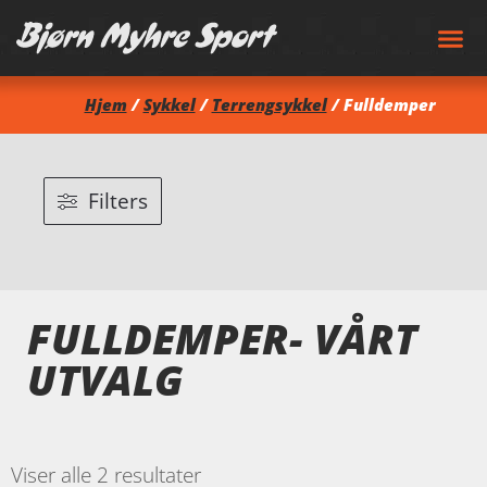
Hjem
/
Sykkel
/
Terrengsykkel
/ Fulldemper
Filters
FULLDEMPER- VÅRT
UTVALG
Viser alle 2 resultater