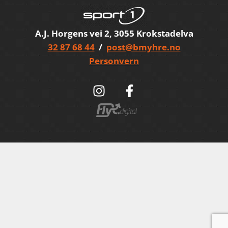
A.J. Horgens vei 2, 3055 Krokstadelva
32 87 68 44
/
post@bmyhre.no
Personvern