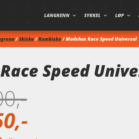
LANGRENN
SYKKEL
LØP
ngrenn
/
Skisko
/
Kombisko
/ Madshus Race Speed Universal
Race Speed Unive
00
50