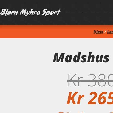
Hjem
/
La
Madshus 
Kr
38
Kr
26