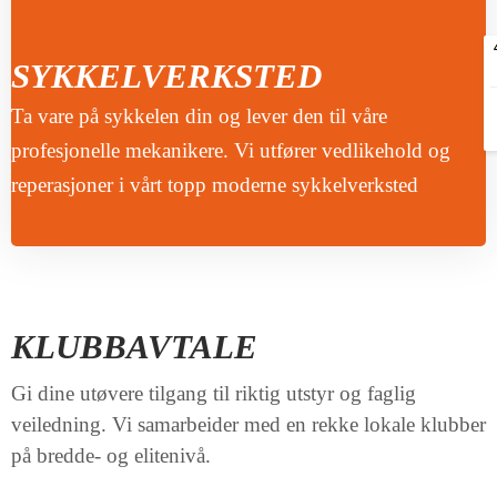
SYKKELVERKSTED
Ta vare på sykkelen din og lever den til våre
profesjonelle mekanikere. Vi utfører vedlikehold og
reperasjoner i vårt topp moderne sykkelverksted
KLUBBAVTALE
Gi dine utøvere tilgang til riktig utstyr og faglig
veiledning. Vi samarbeider med en rekke lokale klubber
på bredde- og elitenivå.