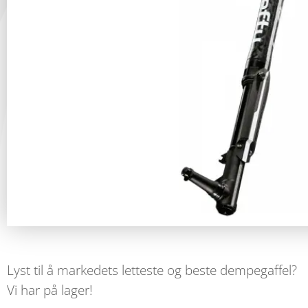
Lyst til å markedets letteste og beste dempegaffel?
Vi har på lager!