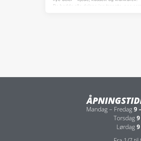
ÅPNINGSTID
Mandag – Fredag
9 
Torsdag
9
Lørdag
9
Fra 1/7 til