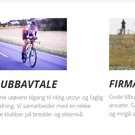
LUBBAVTALE
FIRM
Gode tilbu
ne utøvere tilgang til riktig utstyr og faglig
ansatte. G
edning. Vi samarbeider med en rekke
og inngå 
le klubber på bredde- og elitenivå.