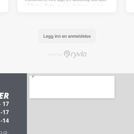
ER
– 17
 -17
 -14
 9/8: