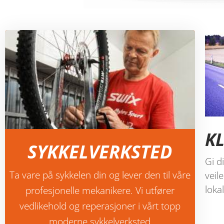
K
SYKKELVERKSTED
Gi di
Ta vare på sykkelen din og lever den til våre
veil
loka
profesjonelle mekanikere. Vi utfører
vedlikehold og reperasjoner i vårt topp
moderne sykkelverksted