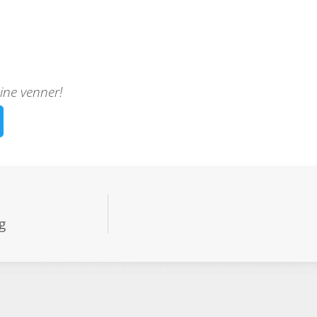
ine venner!
g